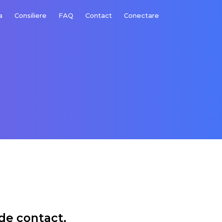
a
Consiliere
FAQ
Contact
Conectare
de contact.