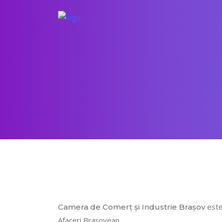
este
Camera de Comerț și Industrie Brașov
Afaceri Brașovean.